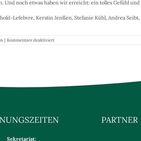
en. Und noch etwas haben wir erreicht: ein tolles Gefühl und
nhold-Lefebvre, Kerstin Jenßen, Stefanie Kühl, Andrea Seibt,
für
in
|
Kommentare deaktiviert
Deutsche
Mannschaftsmeisterschaft
der
AK50
Damen
NUNGSZEITEN
PARTNER
Sekretariat: