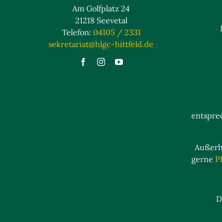
Am Golfplatz 24
21218 Seevetal
Telefon:
04105 / 2331
sekretariat@hlgc-hittfeld.de
entspre
Außerha
gerne
P
D