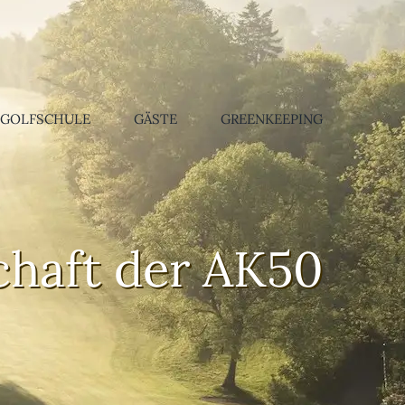
GOLFSCHULE
GÄSTE
GREENKEEPING
haft der AK50