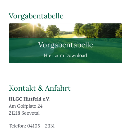
Vorgabentabelle
DOWNLOAD
Vorgabentabelle
Vorgabentabelle
Hier zum Download
Kontakt & Anfahrt
HLGC Hittfeld e.V.
Am Golfplatz 24
21218 Seevetal
Telefon: 04105 – 2331