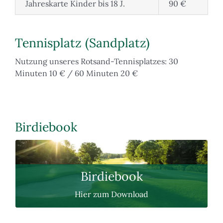
Jahreskarte Kinder bis 18 J.
90 €
Tennisplatz (Sandplatz)
Nutzung unseres Rotsand-Tennisplatzes: 30
Minuten 10 € / 60 Minuten 20 €
Birdiebook
DOWNLOAD
Birdiebook
HLGC_Birdiebook_2023
Hier zum Download