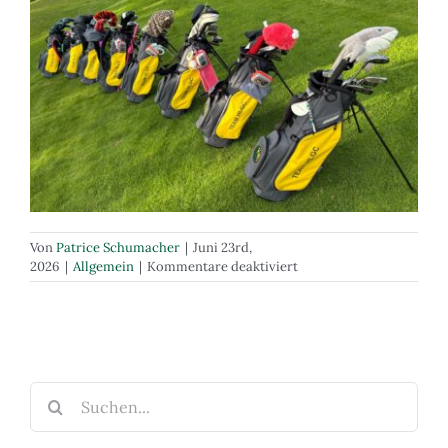
Von
Patrice Schumacher
|
Juni 23rd,
für
2026
|
Allgemein
|
Kommentare deaktiviert
Neue
Mannschaftsbags
und
voll
im
Schwung
Suche
mit
nach:
Doppelsieg
am