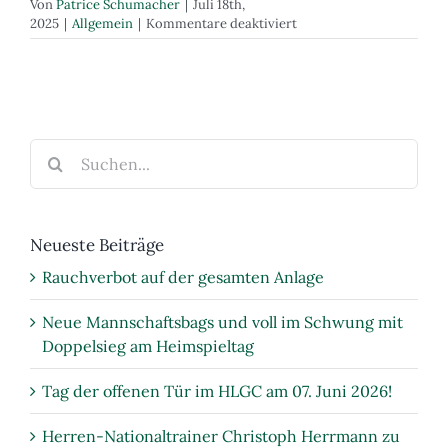
Von
Patrice Schumacher
|
Juli 18th,
für
2025
|
Allgemein
|
Kommentare deaktiviert
Range
Rover
by
Anders
Auto
ist
Suche
neuer
nach:
Platin-
Partner
des
HLGC
Neueste Beiträge
Rauchverbot auf der gesamten Anlage
Neue Mannschaftsbags und voll im Schwung mit
Doppelsieg am Heimspieltag
Tag der offenen Tür im HLGC am 07. Juni 2026!
Herren-Nationaltrainer Christoph Herrmann zu