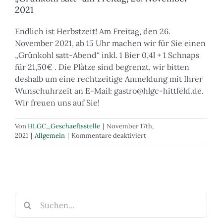
2021
Endlich ist Herbstzeit! Am Freitag, den 26.
November 2021, ab 15 Uhr machen wir für Sie einen
„Grünkohl satt-Abend“ inkl. 1 Bier 0,4l + 1 Schnaps
für 21,50€ . Die Plätze sind begrenzt, wir bitten
deshalb um eine rechtzeitige Anmeldung mit Ihrer
Wunschuhrzeit an E-Mail: gastro@hlgc-hittfeld.de.
Wir freuen uns auf Sie!
Von
HLGC_Geschaeftsstelle
|
November 17th,
für
2021
|
Allgemein
|
Kommentare deaktiviert
„Grünkohl
satt“
am
Freitag,
26.
November
Suche
2021
nach: