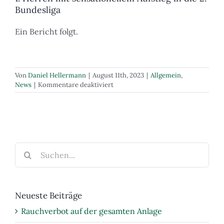
Bundesliga
Ein Bericht folgt.
Von
Daniel Hellermann
|
August 11th, 2023
|
Allgemein
,
für
News
|
Kommentare deaktiviert
1.
Herren
mit
sensationellem
Aufstieg
in
Suche
die
nach:
2.
Bundesliga
Neueste Beiträge
Rauchverbot auf der gesamten Anlage