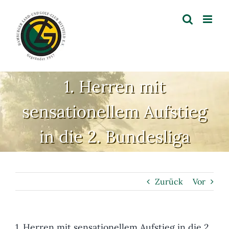
Zum
Inhalt
springen
1. Herren mit
sensationellem Aufstieg
in die 2. Bundesliga
Zurück
Vor
1. Herren mit sensationellem Aufstieg in die 2.