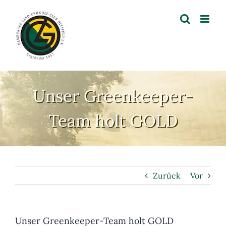
Zum
Inhalt
springen
Unser Greenkeeper-
Team holt GOLD
Zurück
Vor
Unser Greenkeeper-Team holt GOLD